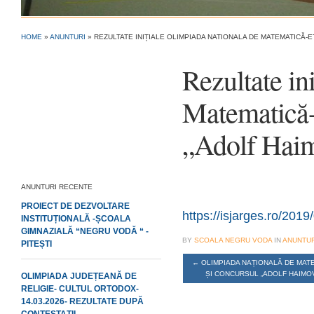
HOME
»
ANUNTURI
»
REZULTATE INIȚIALE OLIMPIADA NATIONALA DE MATEMATICĂ-E
Rezultate in
Matematică-
„Adolf Haim
ANUNTURI RECENTE
PROIECT DE DEZVOLTARE
https://isjarges.ro/201
INSTITUȚIONALĂ -ȘCOALA
GIMNAZIALĂ “NEGRU VODĂ “ -
BY
SCOALA NEGRU VODA
IN
ANUNTUR
PITEȘTI
←
OLIMPIADA NAȚIONALĂ DE MATE
ȘI CONCURSUL „ADOLF HAIMOV
OLIMPIADA JUDEȚEANĂ DE
RELIGIE- CULTUL ORTODOX-
14.03.2026- REZULTATE DUPĂ