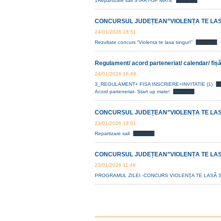
1Repartizare săli START-UP MATE
Descarcă
CONCURSUL JUDEȚEAN”VIOLENȚA TE LASĂ SI
24/01/2026 18:51
Rezultate concurs “Violenta te lasa singur!”
Descarcă
Regulament/ acord parteneriat/ calendar/ fișă 
24/01/2026 16:49
3_REGULAMENT+ FISA INSCRIERE+INVITATIE (1)
D
Acord parteneriat- Start up mate!
Descarcă
CONCURSUL JUDEȚEAN”VIOLENȚA TE LASĂ SING
23/01/2026 18:01
Repartizare sali
Descarcă
CONCURSUL JUDEȚEAN”VIOLENȚA TE LASĂ SI
23/01/2026 11:49
PROGRAMUL ZILEI -CONCURS VIOLENŢA TE LASĂ 