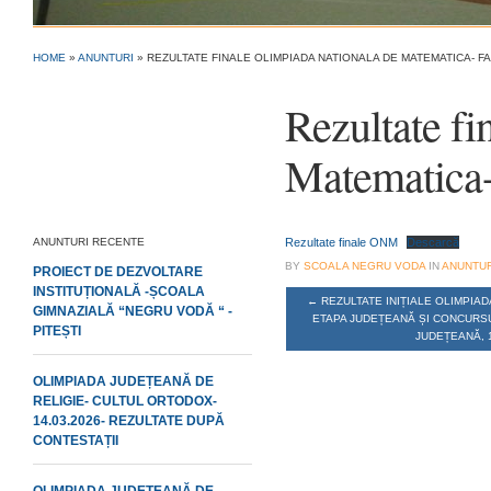
HOME
»
ANUNTURI
»
REZULTATE FINALE OLIMPIADA NATIONALA DE MATEMATICA- F
Rezultate fi
Matematica-
ANUNTURI RECENTE
Rezultate finale ONM
Descarcă
BY
SCOALA NEGRU VODA
IN
ANUNTUR
PROIECT DE DEZVOLTARE
INSTITUȚIONALĂ -ȘCOALA
←
REZULTATE INIȚIALE OLIMPIAD
GIMNAZIALĂ “NEGRU VODĂ “ -
ETAPA JUDEȚEANĂ ȘI CONCURSU
PITEȘTI
JUDEȚEANĂ, 1
OLIMPIADA JUDEȚEANĂ DE
RELIGIE- CULTUL ORTODOX-
14.03.2026- REZULTATE DUPĂ
CONTESTAȚII