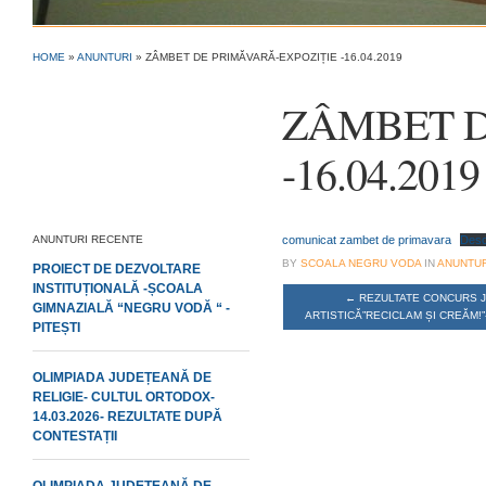
HOME
»
ANUNTURI
»
ZÂMBET DE PRIMĂVARĂ-EXPOZIȚIE -16.04.2019
ZÂMBET DE
-16.04.2019
ANUNTURI RECENTE
comunicat zambet de primavara
Des
BY
SCOALA NEGRU VODA
IN
ANUNTUR
PROIECT DE DEZVOLTARE
INSTITUȚIONALĂ -ȘCOALA
←
REZULTATE CONCURS J
GIMNAZIALĂ “NEGRU VODĂ “ -
ARTISTICĂ”RECICLAM ȘI CREĂM!”-1
PITEȘTI
OLIMPIADA JUDEȚEANĂ DE
RELIGIE- CULTUL ORTODOX-
14.03.2026- REZULTATE DUPĂ
CONTESTAȚII