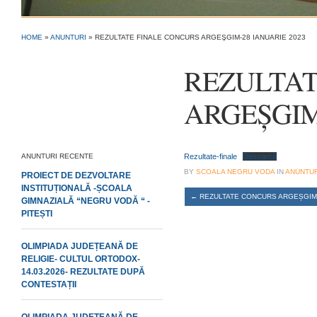
HOME
»
ANUNTURI
»
REZULTATE FINALE CONCURS ARGEŞGIM-28 IANUARIE 2023
REZULTAT
ARGEŞGIM-2
ANUNTURI RECENTE
Rezultate-finale
Descarcă
BY
SCOALA NEGRU VODA
IN
ANUNTUR
PROIECT DE DEZVOLTARE
INSTITUȚIONALĂ -ȘCOALA
←
REZULTATE CONCURS ARGEȘGIM- 
GIMNAZIALĂ “NEGRU VODĂ “ -
PITEȘTI
OLIMPIADA JUDEȚEANĂ DE
RELIGIE- CULTUL ORTODOX-
14.03.2026- REZULTATE DUPĂ
CONTESTAȚII