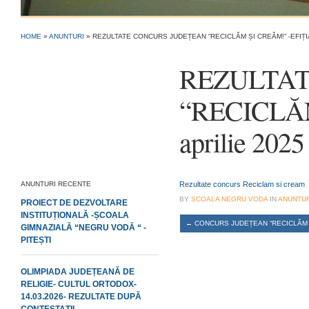
HOME
»
ANUNTURI
»
REZULTATE CONCURS JUDEȚEAN “RECICLĂM ȘI CREĂM!” -EFIȚIA 
REZULTAT
“RECICLĂM 
aprilie 2025
ANUNTURI RECENTE
Rezultate concurs Reciclam si cream
BY
SCOALA NEGRU VODA
IN
ANUNTUR
PROIECT DE DEZVOLTARE
INSTITUȚIONALĂ -ȘCOALA
←
CONCURS JUDEȚEAN “RECICLĂM ȘI 
GIMNAZIALĂ “NEGRU VODĂ “ -
PITEȘTI
OLIMPIADA JUDEȚEANĂ DE
RELIGIE- CULTUL ORTODOX-
14.03.2026- REZULTATE DUPĂ