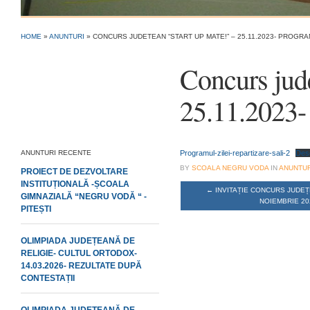
HOME
»
ANUNTURI
»
CONCURS JUDETEAN “START UP MATE!” – 25.11.2023- PROGRAM
Concurs ju
25.11.2023- 
ANUNTURI RECENTE
Programul-zilei-repartizare-sali-2
Des
BY
SCOALA NEGRU VODA
IN
ANUNTUR
PROIECT DE DEZVOLTARE
INSTITUȚIONALĂ -ȘCOALA
←
INVITAȚIE CONCURS JUDEȚE
GIMNAZIALĂ “NEGRU VODĂ “ -
NOIEMBRIE 202
PITEȘTI
OLIMPIADA JUDEȚEANĂ DE
RELIGIE- CULTUL ORTODOX-
14.03.2026- REZULTATE DUPĂ
CONTESTAȚII