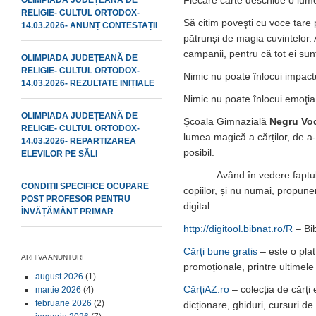
OLIMPIADA JUDEȚEANĂ DE
RELIGIE- CULTUL ORTODOX-
Să citim poveşti cu voce tare 
14.03.2026- ANUNȚ CONTESTAȚII
pătrunși de magia cuvintelor. 
campanii, pentru că tot ei sun
OLIMPIADA JUDEȚEANĂ DE
RELIGIE- CULTUL ORTODOX-
Nimic nu poate înlocui impactu
14.03.2026- REZULTATE INIȚIALE
Nimic nu poate înlocui emoţia 
OLIMPIADA JUDEȚEANĂ DE
Școala Gimnazială
Negru Vo
RELIGIE- CULTUL ORTODOX-
lumea magică a cărților, de a
14.03.2026- REPARTIZAREA
posibil.
ELEVILOR PE SĂLI
Având în vedere faptul ca te
CONDIȚII SPECIFICE OCUPARE
copiilor, și nu numai, propunem
POST PROFESOR PENTRU
digital.
ÎNVĂȚĂMÂNT PRIMAR
http://digitool.bibnat.ro/R
– Bib
Cărți bune gratis
– este o plat
ARHIVA ANUNTURI
promoționale, printre ultimele
august 2026
(1)
CărțiAZ.ro
– colecția de cărți
martie 2026
(4)
februarie 2026
(2)
dicționare, ghiduri, cursuri de