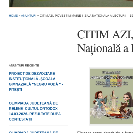
HOME
»
ANUNTURI
»
CITIM AZI, POVESTIM MAINE !- ZIUA NAȚIONALĂ A LECTURII – 
CITIM AZI
Națională a 
ANUNTURI RECENTE
PROIECT DE DEZVOLTARE
INSTITUȚIONALĂ -ȘCOALA
GIMNAZIALĂ “NEGRU VODĂ “ -
PITEȘTI
OLIMPIADA JUDEȚEANĂ DE
RELIGIE- CULTUL ORTODOX-
14.03.2026- REZULTATE DUPĂ
CONTESTAȚII
Fiecare carte deschide o lum