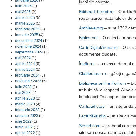
ianuarie 2026
(7)
lucrările căutate.
iulie 2025
(1)
Editura.Liternet.ro
– O editură
mai 2025
(2)
aprilie 2025
(5)
repartizarea materialelor de 
martie 2025
(5)
Archieve.org
– sunt 1792 cărț
februarie 2025
(3)
ianuarie 2025
(4)
Biblior.net
– O colecție modest
decembrie 2024
(1)
noiembrie 2024
(1)
Cărți.DigitalArena.ro
– O sursă
septembrie 2024
(1)
documente ciudate.
mai 2024
(1)
Învăț.ro
– o colecție de mai mu
aprilie 2024
(5)
martie 2024
(1)
Clublectura.ro
– găsiți o gamă
februarie 2024
(3)
noiembrie 2023
(5)
Biblioteca online Polirom
– Bib
iulie 2023
(1)
trebuie să le respecți. Ai voie
mai 2023
(1)
le folosești în scopuri comerci
aprilie 2023
(2)
martie 2023
(4)
Cărțiaudio.eu
– un site unde 
februarie 2023
(2)
Lectură-audio
– un site cu mai
ianuarie 2023
(9)
iulie 2022
(1)
Scribd.com
–
probabil cea mai
iunie 2022
(1)
site sau descărca în calculato
aprilie 2022
(1)