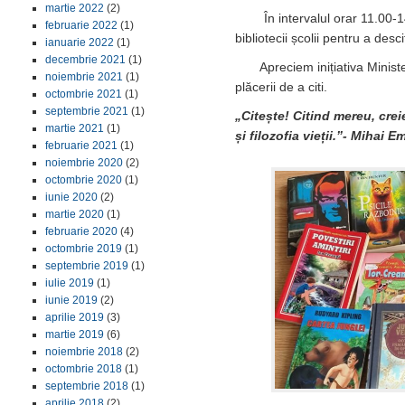
martie 2022
(2)
În intervalul orar 11.00-14.0
februarie 2022
(1)
bibliotecii școlii pentru a desci
ianuarie 2022
(1)
decembrie 2021
(1)
Apreciem inițiativa Minister
noiembrie 2021
(1)
plăcerii de a citi.
octombrie 2021
(1)
septembrie 2021
(1)
„Citește! Citind mereu, crei
martie 2021
(1)
și filozofia vieții.”- Mihai 
februarie 2021
(1)
noiembrie 2020
(2)
octombrie 2020
(1)
iunie 2020
(2)
martie 2020
(1)
februarie 2020
(4)
octombrie 2019
(1)
septembrie 2019
(1)
iulie 2019
(1)
iunie 2019
(2)
aprilie 2019
(3)
martie 2019
(6)
noiembrie 2018
(2)
octombrie 2018
(1)
septembrie 2018
(1)
aprilie 2018
(2)